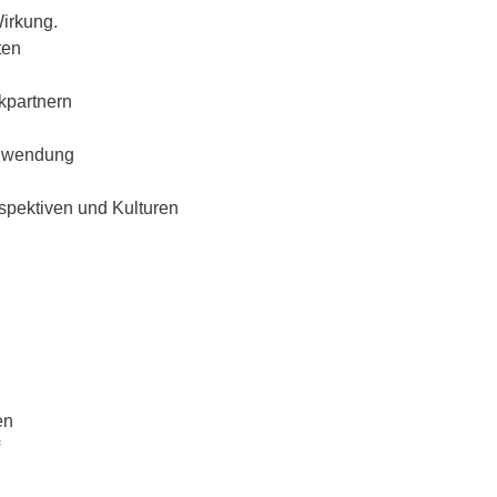
irkung.
ten
kpartnern
Anwendung
spektiven und Kulturen
en