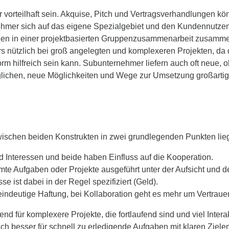
 vorteilhaft sein. Akquise, Pitch und Vertragsverhandlungen k
ehmer sich auf das eigene Spezialgebiet und den Kundennutzen
inen in einer projektbasierten Gruppenzusammenarbeit zusamm
ers nützlich bei groß angelegten und komplexeren Projekten, da
m hilfreich sein kann. Subunternehmer liefern auch oft neue, o
lichen, neue Möglichkeiten und Wege zur Umsetzung großartige
n
ischen beiden Konstrukten in zwei grundlegenden Punkten lie
d Interessen und beide haben Einfluss auf die Kooperation.
e Aufgaben oder Projekte ausgeführt unter der Aufsicht und de
ist dabei in der Regel spezifiziert (Geld).
 eindeutige Haftung, bei Kollaboration geht es mehr um Vertrau
nd für komplexere Projekte, die fortlaufend sind und viel Inter
ich besser für schnell zu erledigende Aufgaben mit klaren Ziel