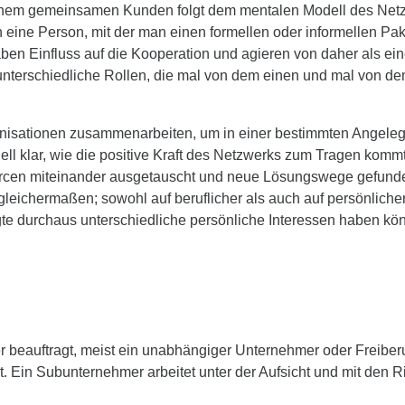
inem gemeinsamen Kunden folgt dem mentalen Modell des Netzw
 eine Person, mit der man einen formellen oder informellen Pak
ben Einfluss auf die Kooperation und agieren von daher als ei
nterschiedliche Rollen, die mal von dem einen und mal von d
ganisationen zusammenarbeiten, um in einer bestimmten Angel
ll klar, wie die positive Kraft des Netzwerks zum Tragen komm
urcen miteinander ausgetauscht und neue Lösungswege gefunde
d gleichermaßen; sowohl auf beruflicher als auch auf persönlic
gte durchaus unterschiedliche persönliche Interessen haben könn
eauftragt, meist ein unabhängiger Unternehmer oder Freiberuf
t. Ein Subunternehmer arbeitet unter der Aufsicht und mit den Ri