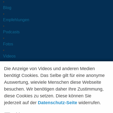
Blog
Empfehlungen
Podcasts
Fotos
Videos
Templates
Die Anzeige von Videos und anderen Medien
Die Anzeige von Videos und anderen Medien
benötigt Cookies. Das Selbe gilt für eine anonyme
benötigt Cookies. Das Selbe gilt für eine anonyme
æRessourcen
Auswertung, wieviele Menschen diese Webseite
Auswertung, wieviele Menschen diese Webseite
besuchen. Wir benötigen daher Ihre Zustimmung,
besuchen. Wir benötigen daher Ihre Zustimmung,
Übersicht
diese Cookies zu setzen. Diese können Sie
diese Cookies zu setzen. Diese können Sie
jederzeit auf der
jederzeit auf der
Datenschutz-Seite
Datenschutz-Seite
widerrufen.
widerrufen.
2Cycles